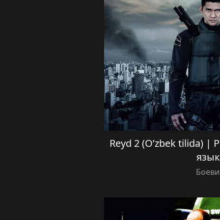
Reyd 2 (O’zbek tilida) |
язык
Боеви