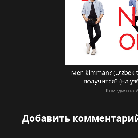
Men kimman? (O’zbek ti
получится? (на уз
Комедия на 
Добавить комментари