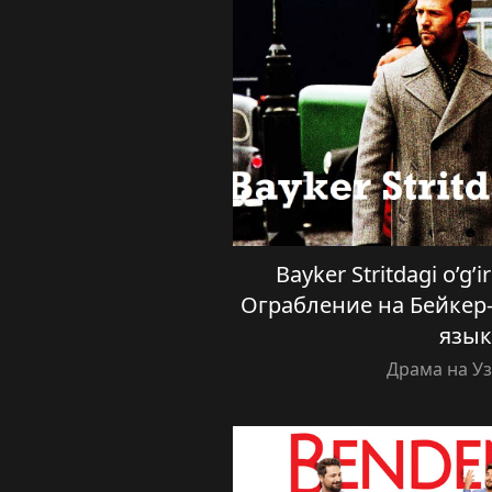
Bayker Stritdagi o’g’ir
Ограбление на Бейкер-
язык
Драма на У