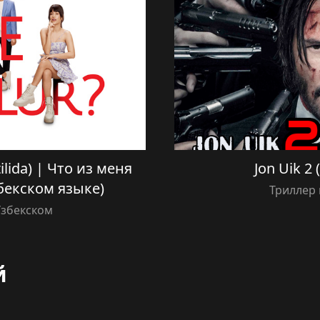
lida) | Что из меня
Jon Uik 2 (
бекском языке)
Триллер 
Узбекском
й