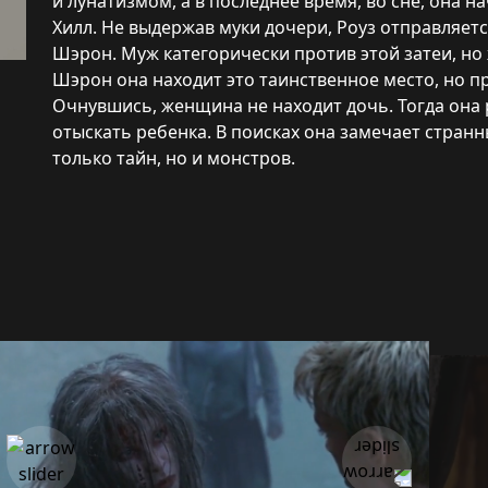
и лунатизмом, а в последнее время, во сне, она н
Хилл. Не выдержав муки дочери, Роуз отправляетс
Шэрон. Муж категорически против этой затеи, но 
Шэрон она находит это таинственное место, но п
Очнувшись, женщина не находит дочь. Тогда она 
отыскать ребенка. В поисках она замечает странн
только тайн, но и монстров.