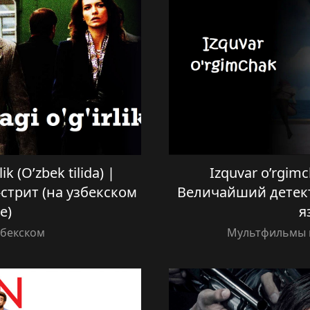
lik (O’zbek tilida) |
Izquvar o’rgimch
стрит (на узбекском
Величайший детект
е)
я
збекском
Мультфильмы н