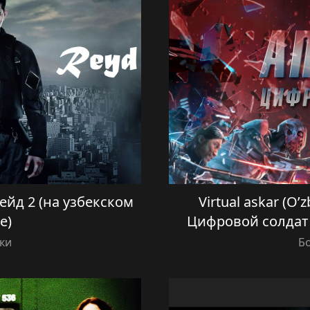
 Рейд 2 (на узбекском
Virtual askar (O’z
е)
Цифровой солдат 
ки
Б