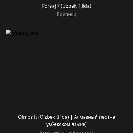
Forsaj 7 (Uzbek Tilida)
Боевики
Olmos it (O’zbek tilida) | Алмазный пес (на
узбекском языке)
Комедия на Узбекском