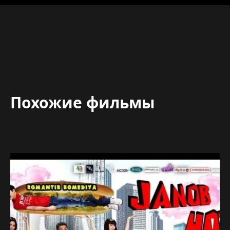
Похожие фильмы