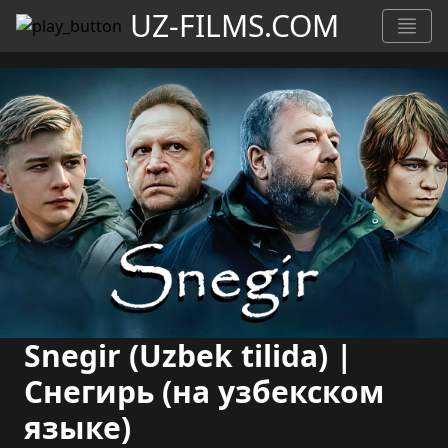
UZ-FILMS.COM
Snegir (Uzbek tilida) |
Снегирь (на узбекском
языке)