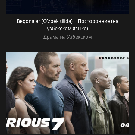
Begonalar (O’zbek tilida) | Посторонние (на
узбекском языке)
Драма на Узбекском