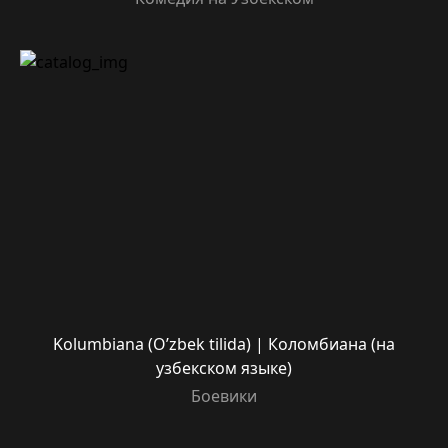
Kolumbiana (O’zbek tilida) | Коломбиана (на
узбекском языке)
Боевики