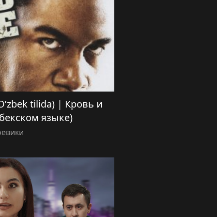
’zbek tilida) | Кровь и
збекском языке)
оевики