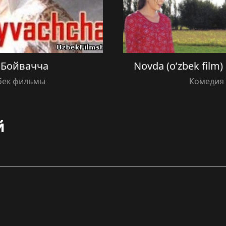
 Бойвачча
Novda (o’zbek film
збек фильмы
Комедия 
й