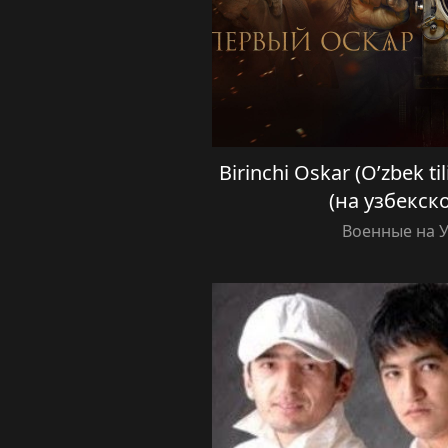
Birinchi Oskar (O’zbek t
(на узбекск
Военные на 