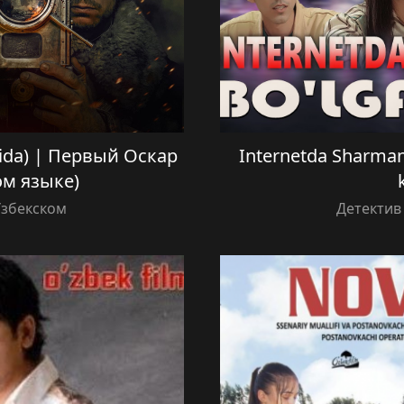
ilida) | Первый Оскар
Internetda Sharman
ом языке)
Узбекском
Детектив