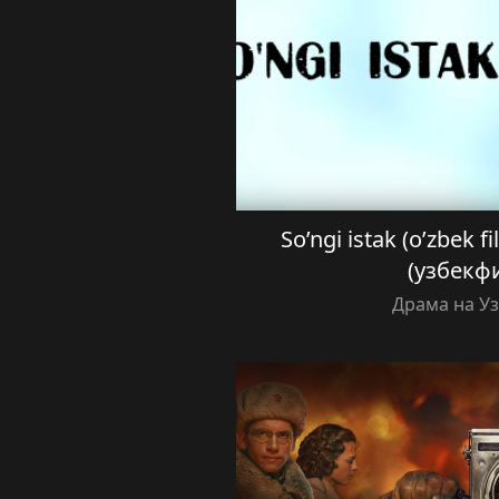
So’ngi istak (o’zbek 
(узбекф
Драма на У