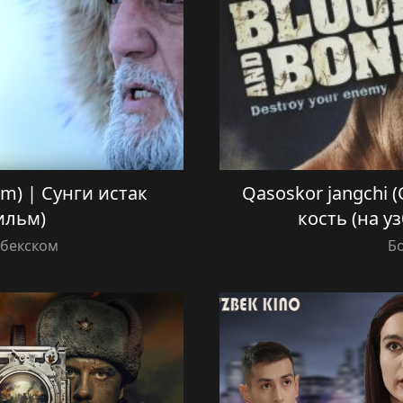
film) | Сунги истак
Qasoskor jangchi (O
ильм)
кость (на у
збекском
Б