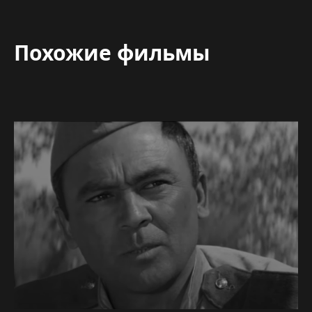
Похожие фильмы