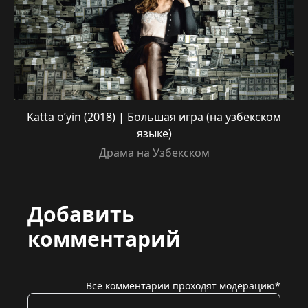
Katta o’yin (2018) | Большая игра (на узбекском
языке)
Драма на Узбекском
Добавить
комментарий
Все комментарии проходят модерацию*