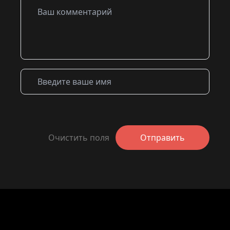
Очистить поля
Отправить