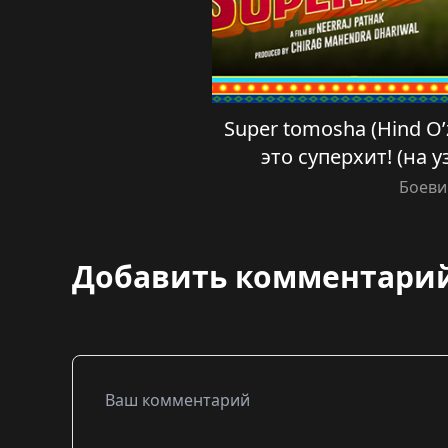
Super tomosha (Hind O’z
это суперхит! (на 
Боеви
Добавить комментари