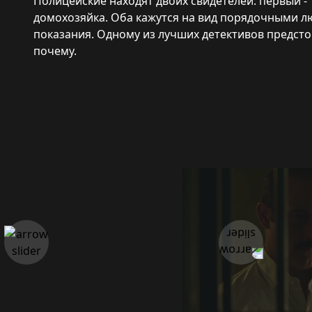
Полицейские находят двоих свидетелей: первый -
домохозяйка. Оба кажутся на вид порядочными л
показания. Одному из лучших детективов предстои
почему.