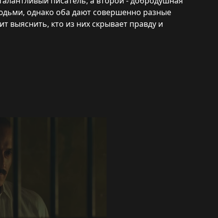
 талантливый писатель, а второй - добродушная
юдьми, однако оба дают совершенно разные
т выяснить, кто из них скрывает правду и