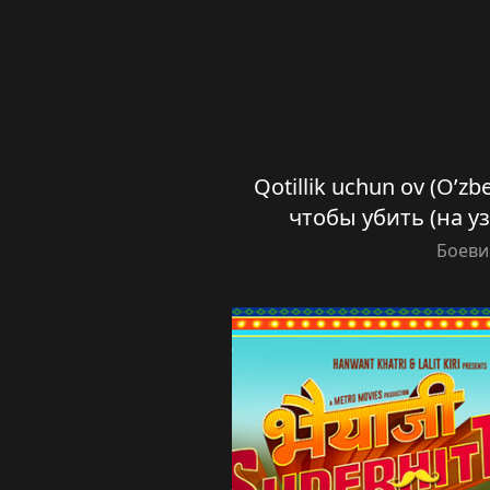
Qotillik uchun ov (O’zb
чтобы убить (на у
Боеви