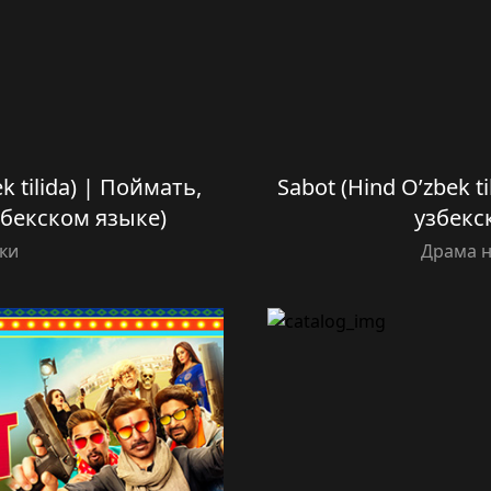
ek tilida) | Поймать,
Sabot (Hind O’zbek t
збекском языке)
узбекс
ки
Драма н