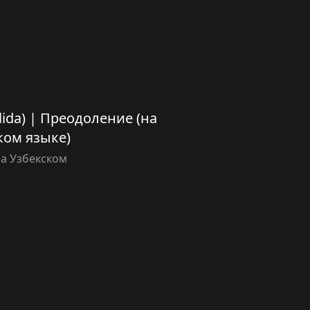
ilida) | Преодоление (на
ком языке)
а Узбекском