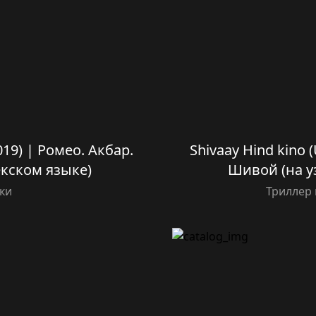
019) | Ромео. Акбар.
Shivaay Hind kino (
екском языке)
Шивой (на у
ки
Триллер 