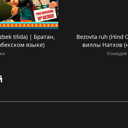
bek tilida) | Братан,
Bezovta ruh (Hind O
узбекском языке)
виллы Натхов (н
ки
Комедия 
й