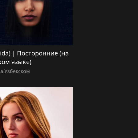
ilida) | Посторонние (на
ком языке)
а Узбекском