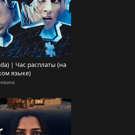
lida) | Час расплаты (на
ком языке)
оевики