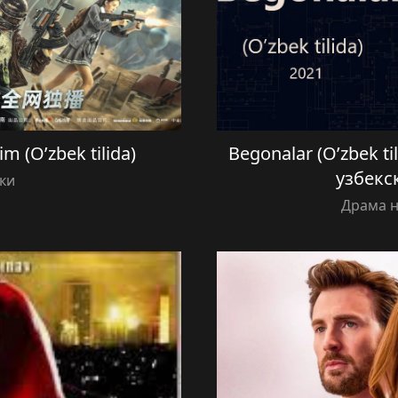
 (O’zbek tilida)
Begonalar (O’zbek t
узбекс
ки
Драма н