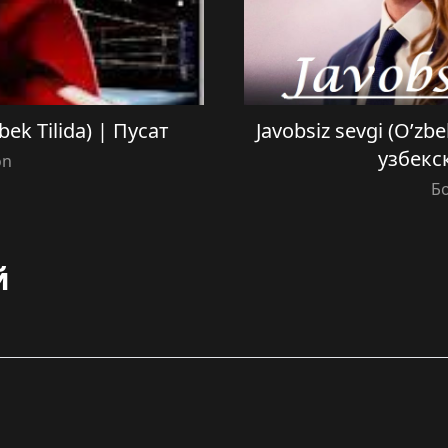
ek Tilida) | Пусат
Javobsiz sevgi (O’zbe
узбекс
on
Б
й