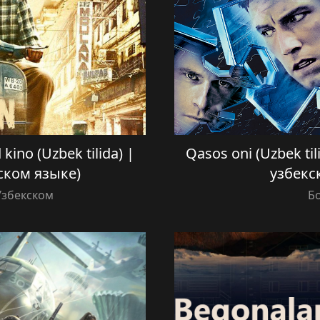
d kino (Uzbek tilida) |
Qasos oni (Uzbek ti
ском языке)
узбекс
Узбекском
Б