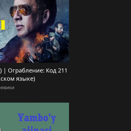
da) | Ограбление: Код 211
кском языке)
оевики