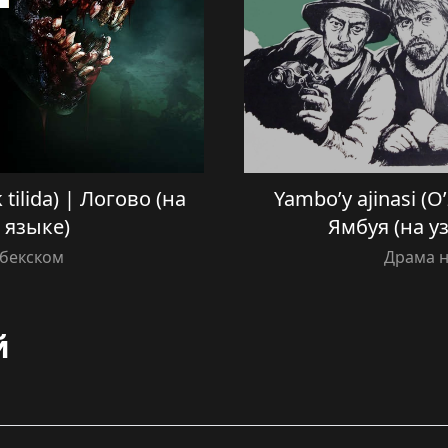
 tilida) | Логово (на
Yambo’y ajinasi (O’
 языке)
Ямбуя (на у
збекском
Драма н
й