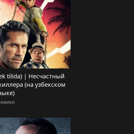
zbek tilida) | Несчастный
киллера (на узбекском
зыке)
оевики