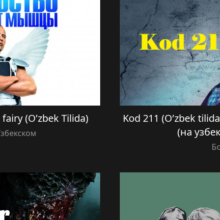
fairy (O’zbek Tilida)
Kod 211 (O’zbek tili
(на узбе
Узбекском
Б