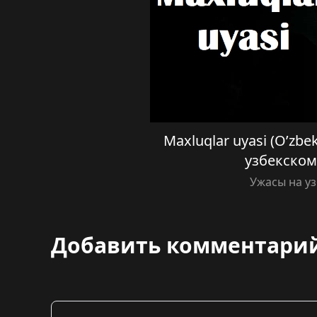
Maxluqlar uyasi (O’zbek
узбекском
Ужасы на у
Добавить комментари