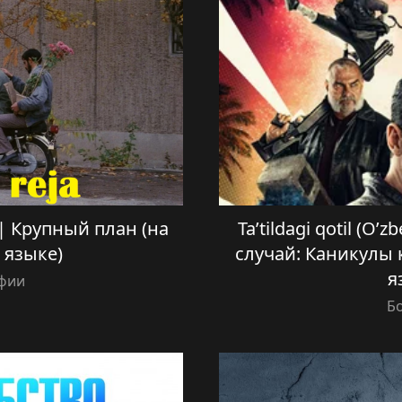
a) | Крупный план (на
Ta’tildagi qotil (O’
 языке)
случай: Каникулы 
я
фии
Б