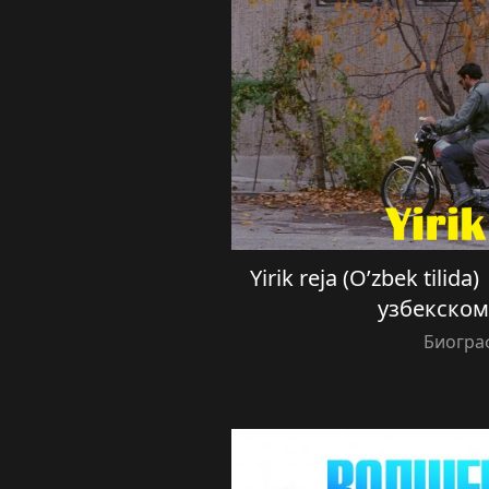
Yirik reja (O’zbek tilid
узбекском
Биогра