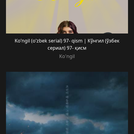
Ko’ngil (o’zbek serial) 97- qism | Кўнгил (ўзбек
сериал) 97- қисм
Ko'ngil