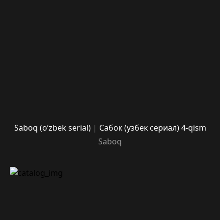
Saboq (o’zbek serial) | Сабок (узбек сериал) 4-qism
Saboq