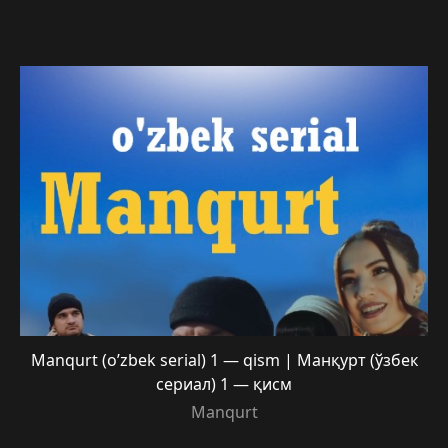
Manqurt (o’zbek serial) 1 — qism | Манқурт (ўзбек
сериал) 1 — қисм
Manqurt