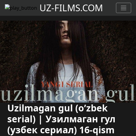
UZ-FILMS.COM
Uzilmagan gul (o’zbek
serial) | Узилмаган гул
(узбек сериал) 16-qism