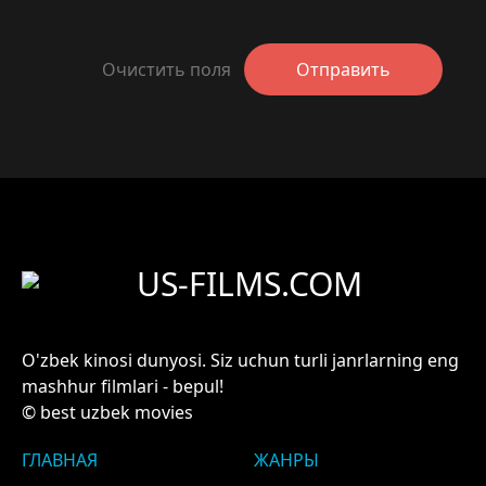
Очистить поля
Отправить
US-FILMS.COM
O'zbek kinosi dunyosi. Siz uchun turli janrlarning eng
mashhur filmlari - bepul!
© best uzbek movies
ГЛАВНАЯ
ЖАНРЫ