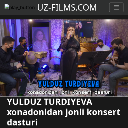
UZ-FILMS.COM
YULDUZ TURDIYEVA
xonadonidan jonli konsert
dasturi