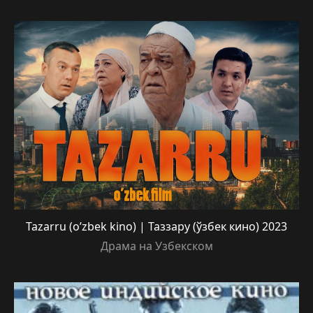
Tazarru (o’zbek kino) | Таззару (ўзбек кино) 2023
Драма на Узбекском