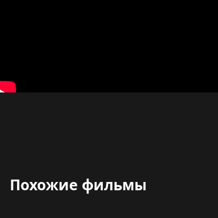
Похожие фильмы