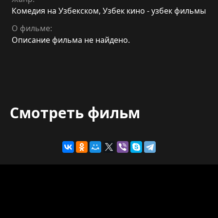
Комедия на Узбекском
,
Узбек кино - узбек фильмы
О фильме:
Описание фильма не найдено.
Смотреть фильм