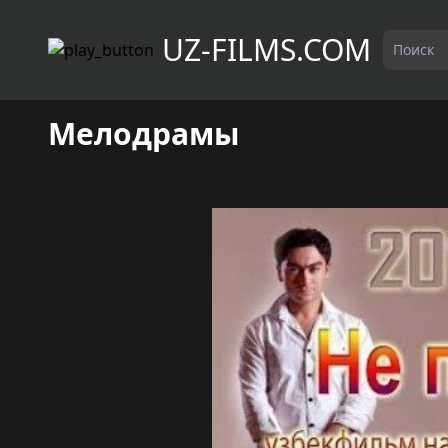
UZ-FILMS.COM
Мелодрамы