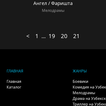
Ангел / Фаришта
Мелодрамы
<
1
...
19
20
21
ГЛАВНАЯ
ЖАНРЫ
Главная
Боевики
Каталог
Комедия на Узбе
Мелодрамы
Драма на Узбекс
Триллер на Узбек