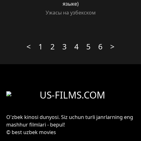
языке)
Ужасы на узбекском
<
1
2
3
4
5
6
>
US-FILMS.COM
O'zbek kinosi dunyosi. Siz uchun turli janrlarning eng
mashhur filmlari - bepul!
© best uzbek movies