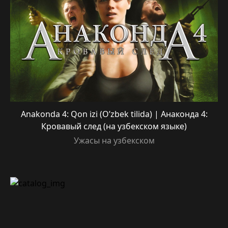
Anakonda 4: Qon izi (O’zbek tilida) | Анаконда 4:
Кровавый след (на узбекском языке)
Ужасы на узбекском