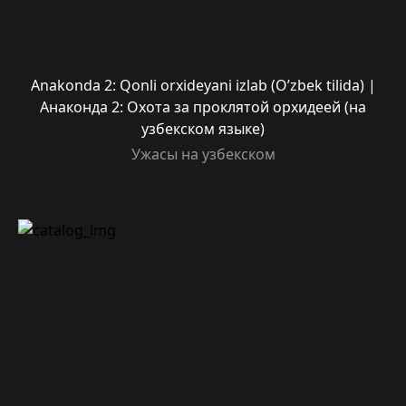
Anakonda 2: Qonli orxideyani izlab (O’zbek tilida) |
Анаконда 2: Охота за проклятой орхидеей (на
узбекском языке)
Ужасы на узбекском