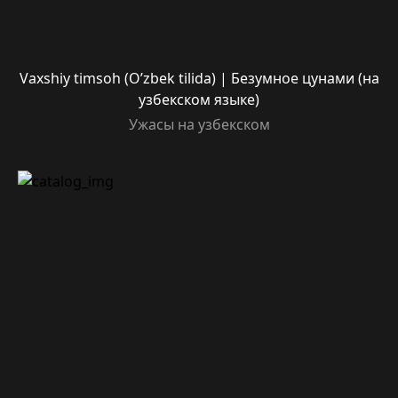
Vaxshiy timsoh (O’zbek tilida) | Безумное цунами (на
узбекском языке)
Ужасы на узбекском