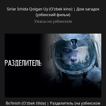
Sirlar Ichida Qolgan Uy (O’zbek kino) | Дом загадок
(узбекский фильм)
Ужасы на узбекском
Boʻlinish (O’zbek tilida) | Разделитель (на узбекском