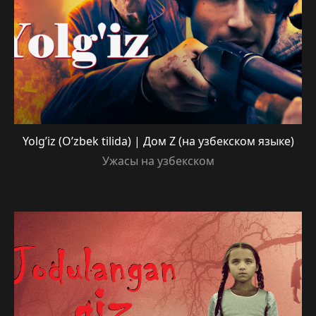
Yolg’iz (O’zbek tilida) | Дом Z (на узбекском языке)
Ужасы на узбекском