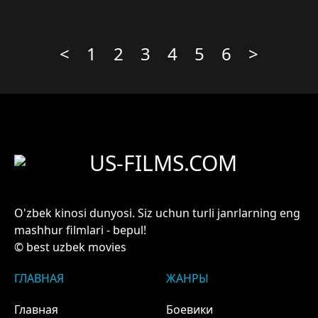
<
1
2
3
4
5
6
>
US-FILMS.COM
O'zbek kinosi dunyosi. Siz uchun turli janrlarning eng
mashhur filmlari - bepul!
© best uzbek movies
ГЛАВНАЯ
ЖАНРЫ
Главная
Боевики