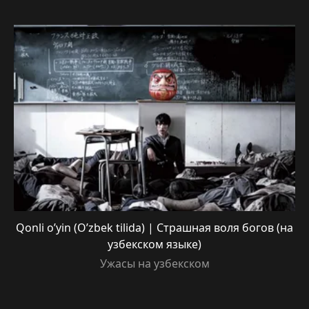
Qonli o’yin (O’zbek tilida) | Страшная воля богов (на
узбекском языке)
Ужасы на узбекском