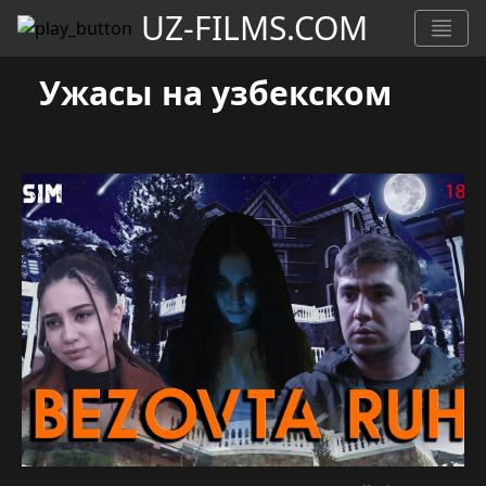
UZ-FILMS.COM
Ужасы на узбекском