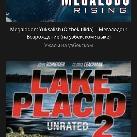
Megalodon: Yuksalish (O’zbek tilida) | Мегалодон:
Возрождение (на узбекском языке)
Ужасы на узбекском