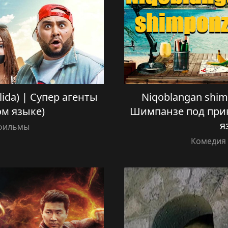
ilida) | Супер агенты
Niqoblangan shimp
ом языке)
Шимпанзе под прик
я
 фильмы
Комедия 