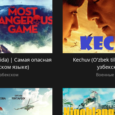
tilida) | Самая опасная
Kechuv (O’zbek ti
ском языке)
узбекс
Узбекском
Военные 