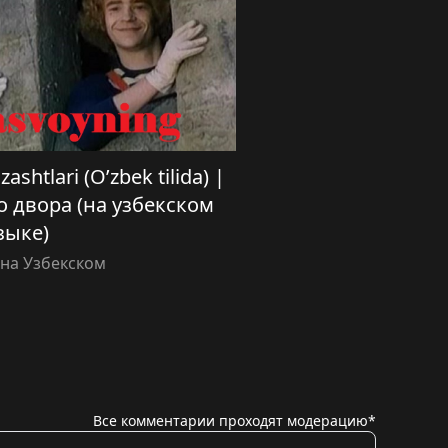
shtlari (O’zbek tilida) |
 двора (на узбекском
зыке)
на Узбекском
Все комментарии проходят модерацию*