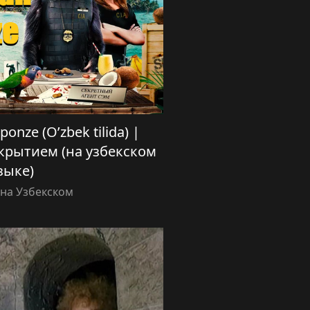
onze (O’zbek tilida) |
рытием (на узбекском
зыке)
на Узбекском