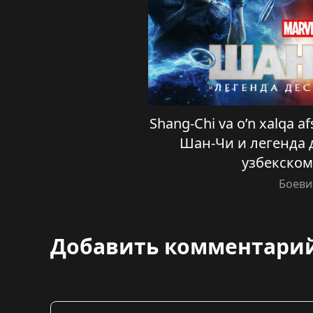
Shang-Chi va o’n xalqa afs
Шан-Чи и легенда д
узбекском
Боеви
Добавить комментари