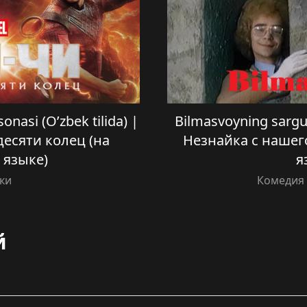
onasi (O’zbek tilida) |
Bilmasvoyning sarguza
есяти колец (на
Незнайка с нашего
 языке)
я
ки
Комедия 
й