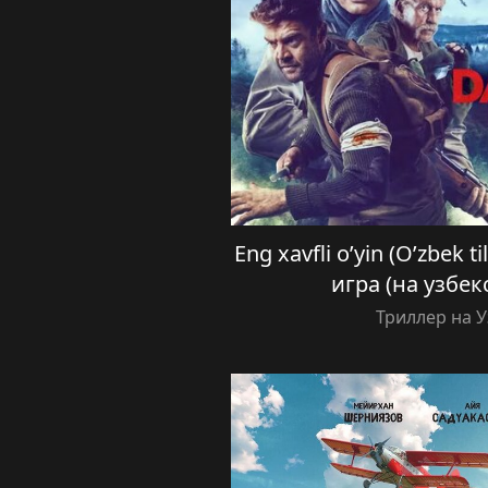
Eng xavfli o’yin (O’zbek 
игра (на узбек
Триллер на 