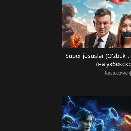
Super josuslar (O’zbek t
(на узбекск
Казахские