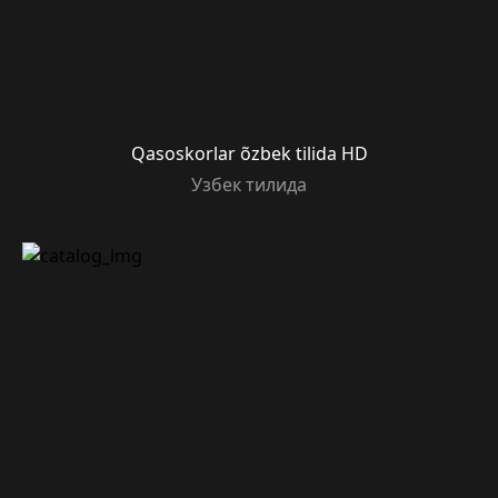
Qasoskorlar õzbek tilida HD
Узбек тилида