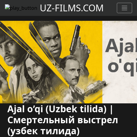
UZ-FILMS.COM
Ajal o’qi (Uzbek tilida) |
Смертельный выстрел
(узбек тилида)