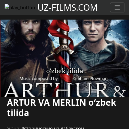
UZ-FILMS.COM
ARTUR VA MERLIN o‘zbek
tilida
Жанр:
Исторические на Узбекском