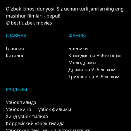
O'zbek kinosi dunyosi. Siz uchun turli janrlarning eng
mashhur filmlari - bepul!
© best uzbek movies
ГЛАВНАЯ
ЖАНРЫ
Главная
Боевики
Каталог
Комедия на Узбекском
Мелодрамы
Драма на Узбекском
Триллер на Узбекском
РАЗДЕЛЫ
Узбек тилида
Узбек кино — узбек фильмы
Хинд узбек тилида
Коррейский узбек тилида
Узбекские фильмы на русском языке