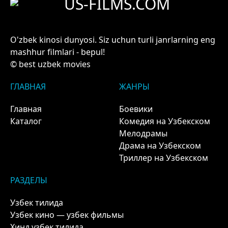
US-FILMS.COM
O'zbek kinosi dunyosi. Siz uchun turli janrlarning eng
mashhur filmlari - bepul!
© best uzbek movies
ГЛАВНАЯ
ЖАНРЫ
Главная
Боевики
Каталог
Комедия на Узбекском
Мелодрамы
Драма на Узбекском
Триллер на Узбекском
РАЗДЕЛЫ
Узбек тилида
Узбек кино — узбек фильмы
Хинд узбек тилида