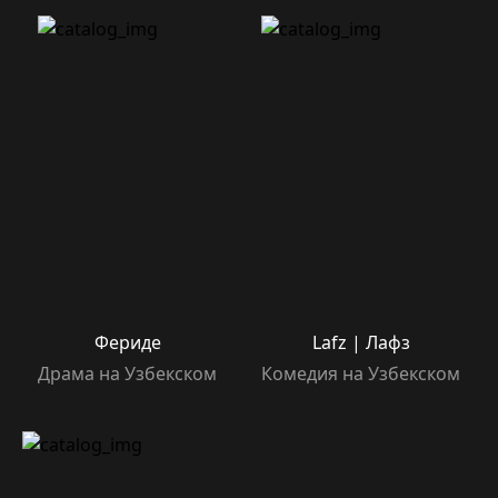
Фериде
Lafz | Лафз
Драма на Узбекском
Комедия на Узбекском