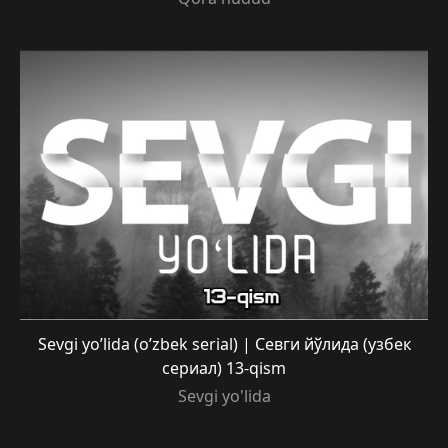
Sevgi yo’lida (o’zbek serial) | Севги йўлида (узбек
сериал) 13-qism
Sevgi yo'lida