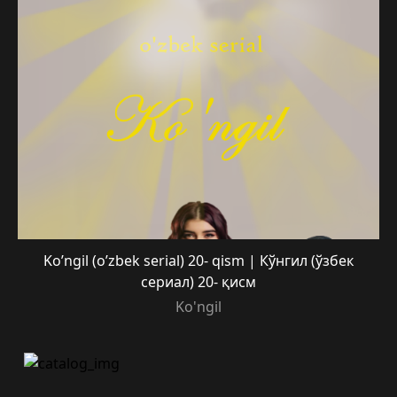
Ko’ngil (o’zbek serial) 20- qism | Кўнгил (ўзбек
сериал) 20- қисм
Ko'ngil