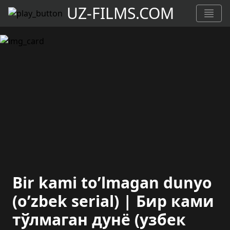
UZ-FILMS.COM
Bir kami to’lmagan dunyo
(o’zbek serial) | Бир ками
тўлмаган дунё (узбек