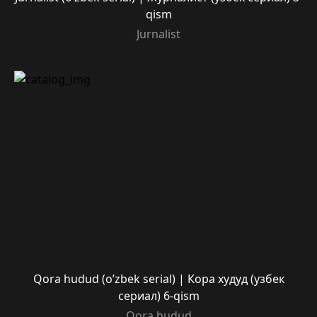
qism
Jurnalist
Qora hudud (o’zbek serial) | Кора худуд (узбек
сериал) 6-qism
Qora hudud