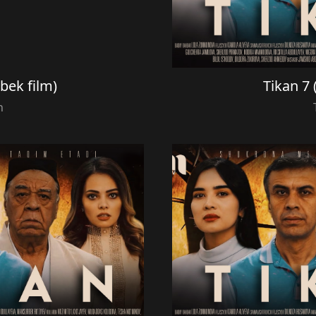
zbek film)
Tikan 7 
n