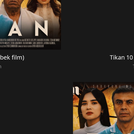
zbek film)
Tikan 10 
n