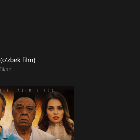
(o’zbek film)
Tikan