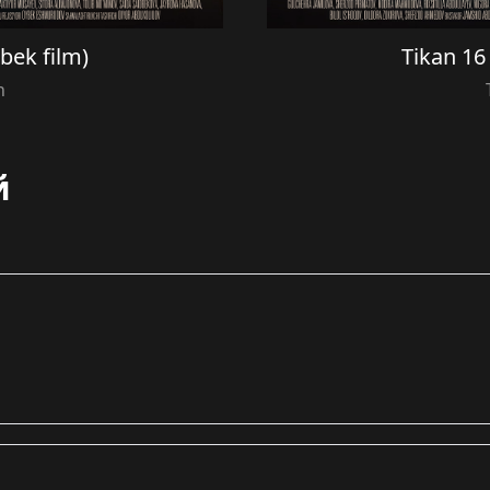
zbek film)
Tikan 16 
n
й