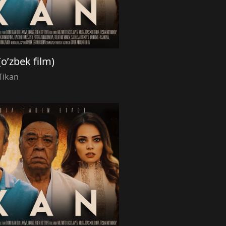
(o’zbek film)
Tikan