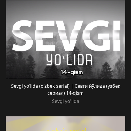
Sevgi yo’lida (o’zbek serial) | Севги йўлида (узбек
сериал) 14-qism
Sevgi yo'lida