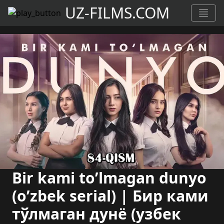
UZ-FILMS.COM
Bir kami to’lmagan dunyo
(o’zbek serial) | Бир ками
тўлмаган дунё (узбек