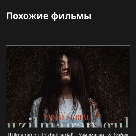
Похожие фильмы
Uzilmagan gul (o’zbek serial) | Узилмаган гул (узбек