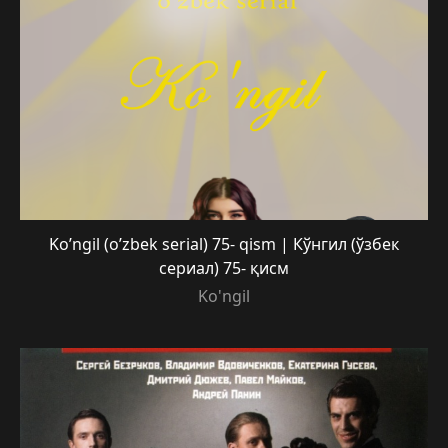
Ko’ngil (o’zbek serial) 75- qism | Кўнгил (ўзбек
сериал) 75- қисм
Ko'ngil