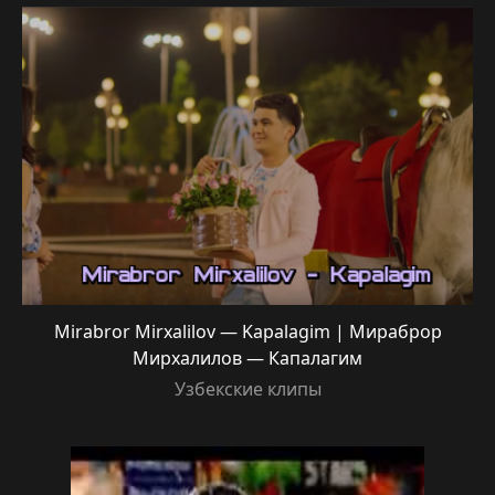
Mirabror Mirxalilov — Kapalagim | Мираброр
Мирхалилов — Капалагим
Узбекские клипы