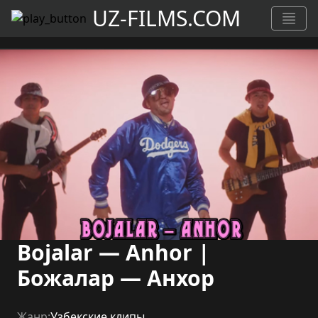
UZ-FILMS.COM
Bojalar — Anhor |
Божалар — Анхор
Жанр:
Узбекские клипы