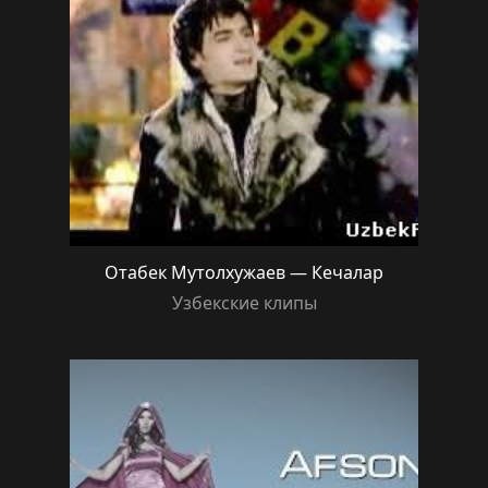
Отабек Мутолхужаев — Кечалар
Узбекские клипы