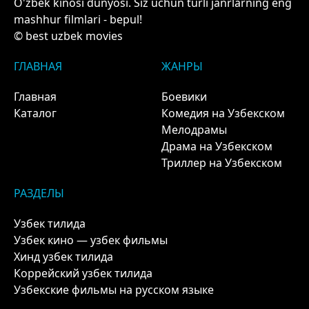
O'zbek kinosi dunyosi. Siz uchun turli janrlarning eng
mashhur filmlari - bepul!
© best uzbek movies
ГЛАВНАЯ
ЖАНРЫ
Главная
Боевики
Каталог
Комедия на Узбекском
Мелодрамы
Драма на Узбекском
Триллер на Узбекском
РАЗДЕЛЫ
Узбек тилида
Узбек кино — узбек фильмы
Хинд узбек тилида
Коррейский узбек тилида
Узбекские фильмы на русском языке