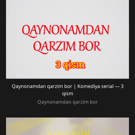
Qaynonamdan qarzim bor | Komediya serial — 3
qism
Qaynonamdan qarzim bor