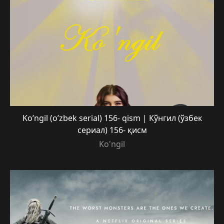
Ko’ngil (o’zbek serial) 156- qism | Кўнгил (ўзбек
сериал) 156- қисм
Ko'ngil