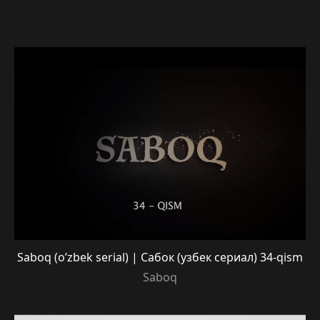
Saboq (o’zbek serial) | Сабок (узбек сериал) 34-qism
Saboq