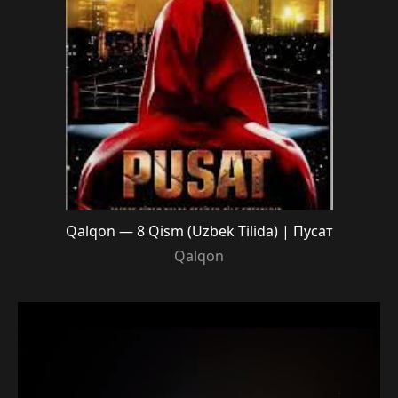
Qalqon — 8 Qism (Uzbek Tilida) | Пусат
Qalqon