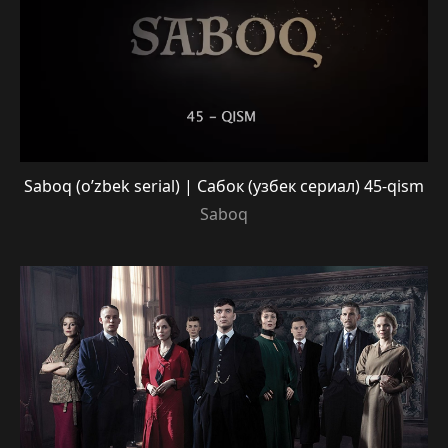
Saboq (o’zbek serial) | Сабок (узбек сериал) 45-qism
Saboq