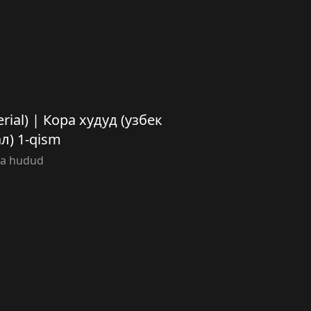
rial) | Кора худуд (узбек
л) 1-qism
a hudud