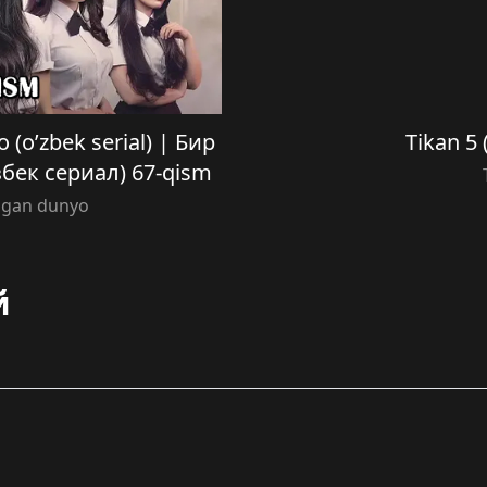
 (o’zbek serial) | Бир
Tikan 5 
бек сериал) 67-qism
magan dunyo
й