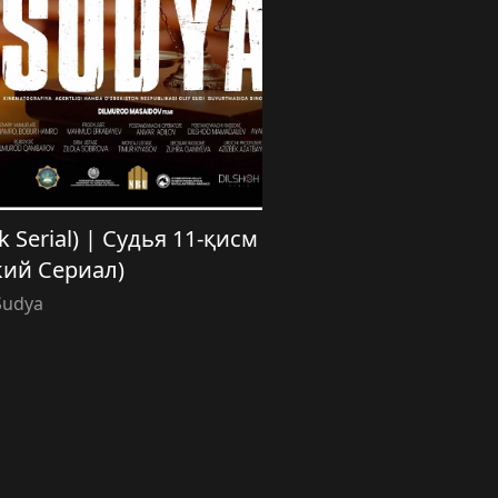
k Serial) | Судья 11-қисм
кий Сериал)
Sudya