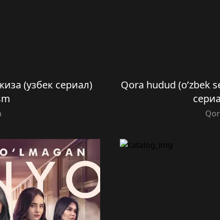
 Ожиза (узбек сериал)
Qora hudud (o’zbek se
sm
сериа
a
Qor