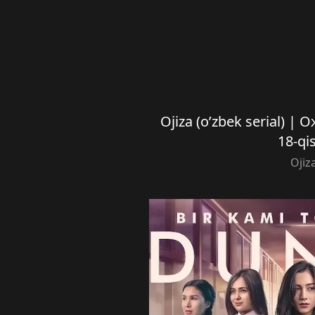
Ojiza (o’zbek serial) |
18-qi
Ojiz