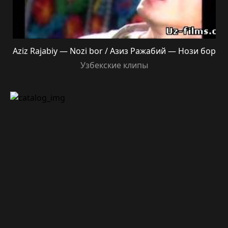
Aziz Rajabiy — Nozi bor / Азиз Ражабий — Нози бор
Узбекские клипы