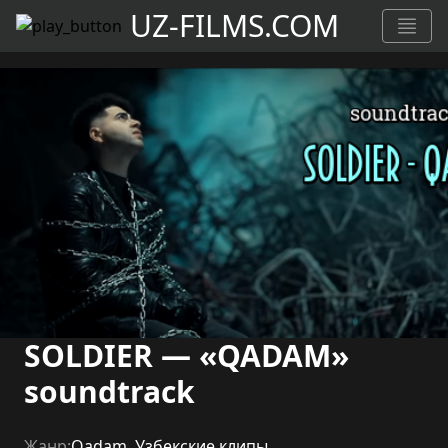
UZ-FILMS.COM
SOLDIER — «QADAM»
soundtrack
Жанр:
Qadam
,
Узбекские клипы