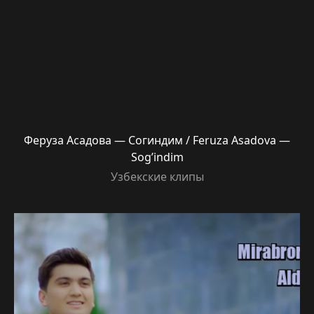
Феруза Асадова — Согиндим / Feruza Asadova —
Sog’indim
Узбекские клипы