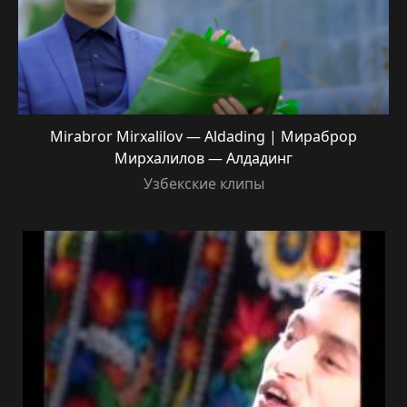
Mirabror Mirxalilov — Aldading | Мираброр
Мирхалилов — Алдадинг
Узбекские клипы