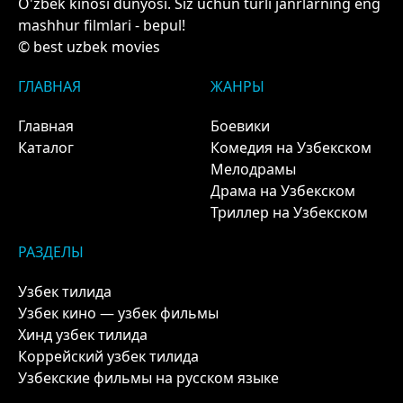
O'zbek kinosi dunyosi. Siz uchun turli janrlarning eng
mashhur filmlari - bepul!
© best uzbek movies
ГЛАВНАЯ
ЖАНРЫ
Главная
Боевики
Каталог
Комедия на Узбекском
Мелодрамы
Драма на Узбекском
Триллер на Узбекском
РАЗДЕЛЫ
Узбек тилида
Узбек кино — узбек фильмы
Хинд узбек тилида
Коррейский узбек тилида
Узбекские фильмы на русском языке