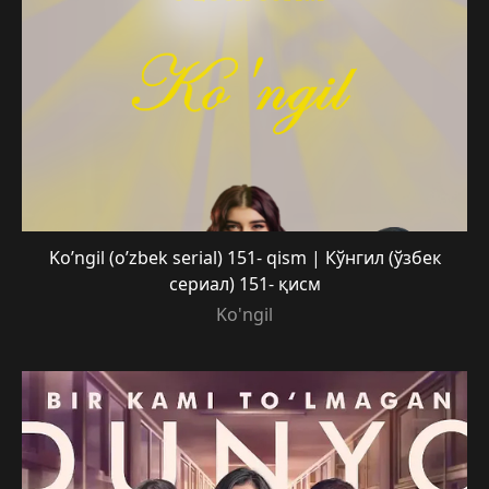
Ko’ngil (o’zbek serial) 151- qism | Кўнгил (ўзбек
сериал) 151- қисм
Ko'ngil