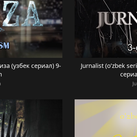
жиза (узбек сериал) 9-
Jurnalist (o’zbek se
m
сериа
a
Ju