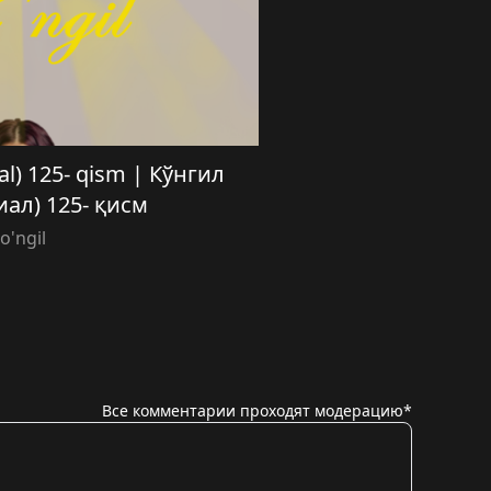
ial) 125- qism | Кўнгил
иал) 125- қисм
o'ngil
Все комментарии проходят модерацию*