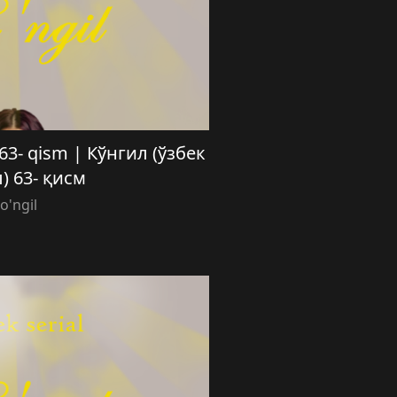
) 63- qism | Кўнгил (ўзбек
) 63- қисм
o'ngil