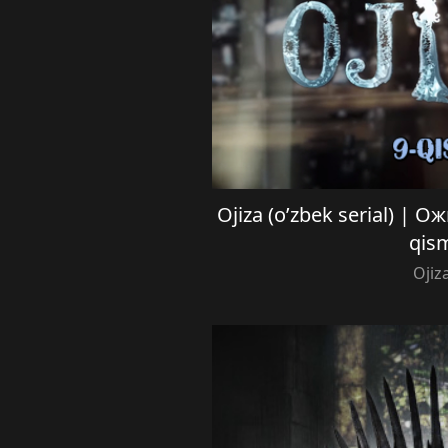
Ojiza (o’zbek serial) | О
qis
Ojiz