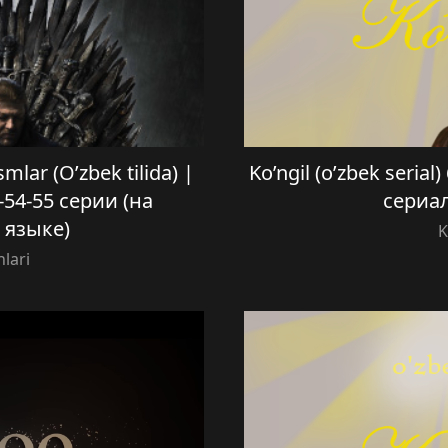
smlar (O’zbek tilida) |
Ko’ngil (o’zbek serial
54-55 серии (на
сериал
 языке)
K
nlari