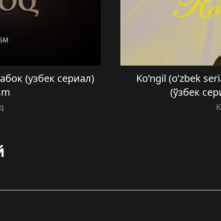
 Сабок (узбек сериал)
Ko’ngil (o’zbek ser
sm
(ўзбек сер
q
K
й