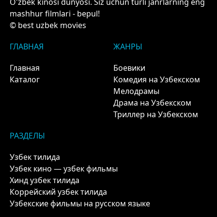
O'zbek kinosi dunyosi. Siz uchun turli janrlarning eng
mashhur filmlari - bepul!
© best uzbek movies
ГЛАВНАЯ
ЖАНРЫ
Главная
Боевики
Каталог
Комедия на Узбекском
Мелодрамы
Драма на Узбекском
Триллер на Узбекском
РАЗДЕЛЫ
Узбек тилида
Узбек кино — узбек фильмы
Хинд узбек тилида
Коррейский узбек тилида
Узбекские фильмы на русском языке