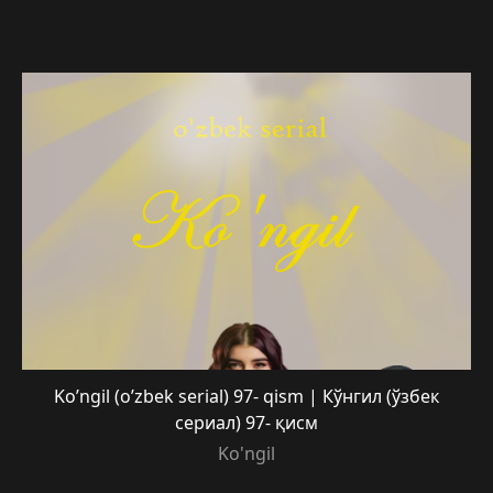
Ko’ngil (o’zbek serial) 97- qism | Кўнгил (ўзбек
сериал) 97- қисм
Ko'ngil