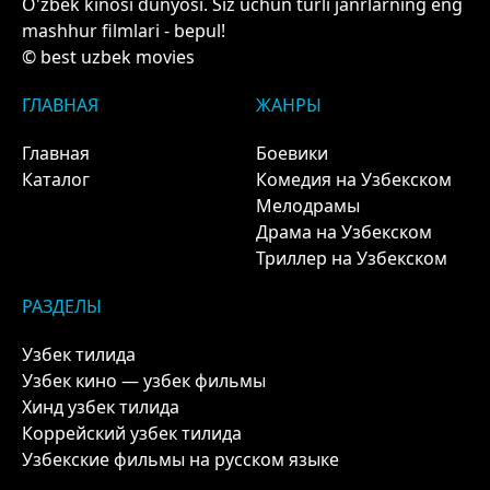
O'zbek kinosi dunyosi. Siz uchun turli janrlarning eng
mashhur filmlari - bepul!
© best uzbek movies
ГЛАВНАЯ
ЖАНРЫ
Главная
Боевики
Каталог
Комедия на Узбекском
Мелодрамы
Драма на Узбекском
Триллер на Узбекском
РАЗДЕЛЫ
Узбек тилида
Узбек кино — узбек фильмы
Хинд узбек тилида
Коррейский узбек тилида
Узбекские фильмы на русском языке