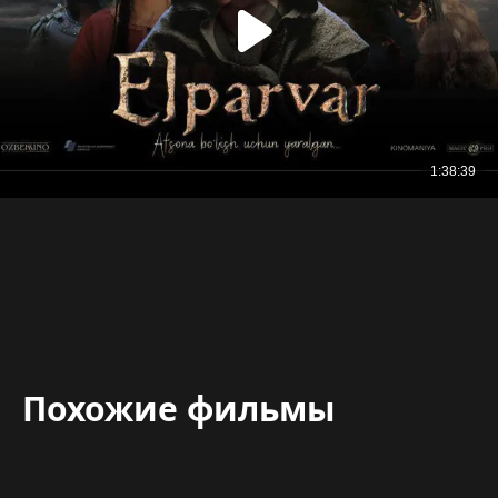
Похожие фильмы