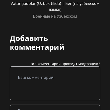
Vatangadolar (Uzbek tilida) | Бег (на узбекском
языке)
Военные на Узбекском
Добавить
комментарий
Все комментарии проходят модерацию*