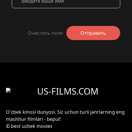
Очистить поля
Отправить
US-FILMS.COM
O'zbek kinosi dunyosi. Siz uchun turli janrlarning eng
mashhur filmlari - bepul!
© best uzbek movies