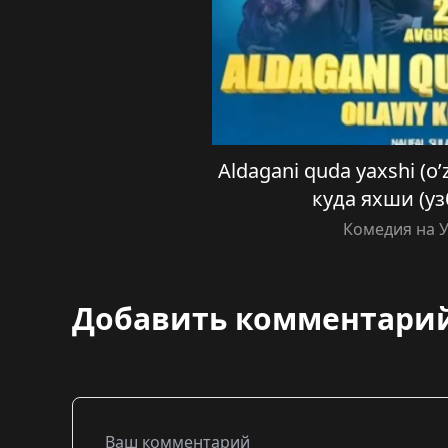
Aldagani quda yaxshi (o’
куда яхши (у
Комедия на 
Добавить комментари