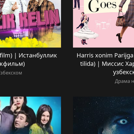
k film) | Истанбуллик
Harris xonim Parijga
екфильм)
tilida) | Миссис Х
узбекс
Узбекском
Драма н