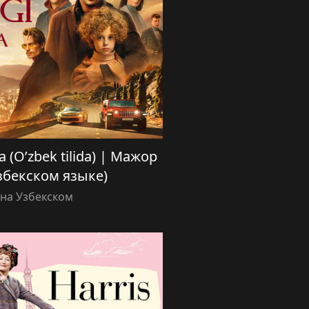
 (O’zbek tilida) | Мажор
узбекском языке)
на Узбекском