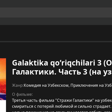
Galaktika qo’riqchilari 3 (
Галактики. Часть 3 (на у
Жанр:
Комедия на Узбекском
,
Приключения на Узб
О фильме:
Третья часть фильма "Стражи Галактики" на узбек
смириться с потерей любимой и сильно страдает. 