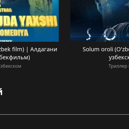
zbek film) | Алдагани
Solum oroli (O’zb
збекфильм)
узбекс
Узбекском
Триллер 
й