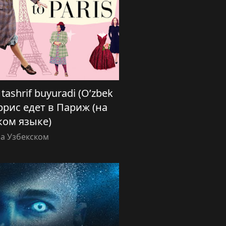
 tashrif buyuradi (O’zbek
аррис едет в Париж (на
ком языке)
а Узбекском