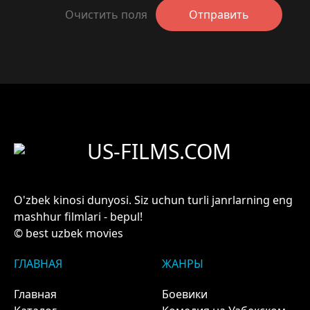
Очистить поля
Отправить
US-FILMS.COM
O'zbek kinosi dunyosi. Siz uchun turli janrlarning eng
mashhur filmlari - bepul!
© best uzbek movies
ГЛАВНАЯ
ЖАНРЫ
Главная
Боевики