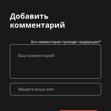
Добавить
комментарий
Все комментарии проходят модерацию*