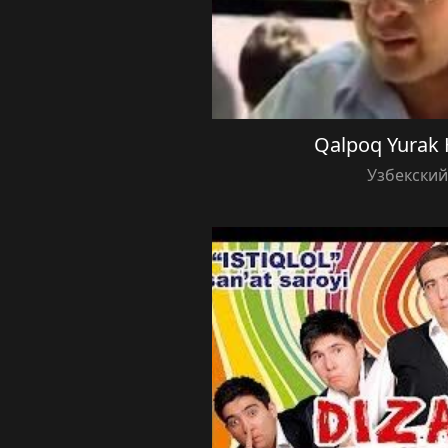
Qalpoq Yurak
Узбекски