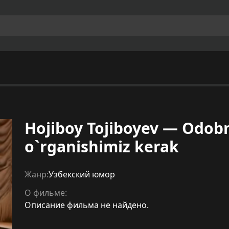
Hojiboy Tojiboyev — Odob
o`rganishimiz kerak
Жанр:
Узбекский юмор
О фильме:
Описание фильма не найдено.