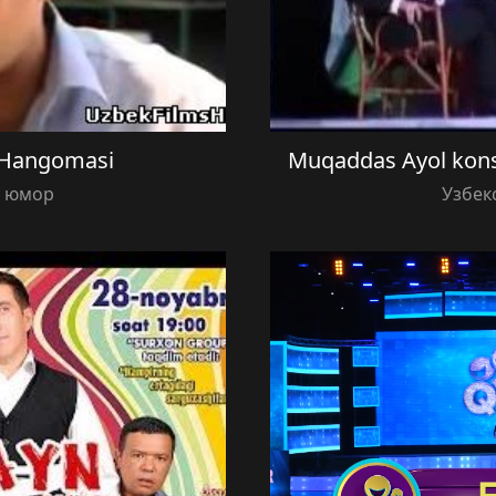
 Hangomasi
Muqaddas Ayol kons
й юмор
Узбек