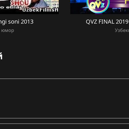
ngi soni 2013
QVZ FINAL 2019
й юмор
Узбек
й