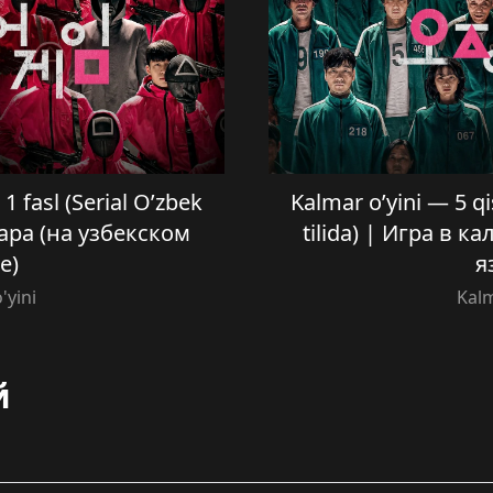
1 fasl (Serial O’zbek
Kalmar o’yini — 5 qi
мара (на узбекском
tilida) | Игра в 
е)
я
'yini
Kalm
й