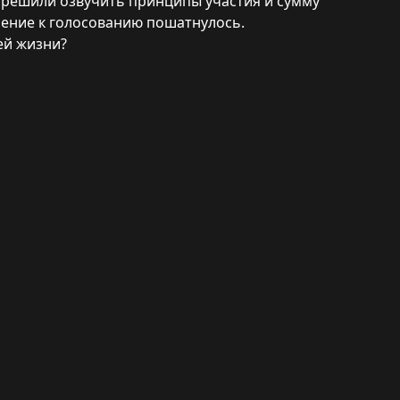
 решили озвучить принципы участия и сумму
ошение к голосованию пошатнулось.
ей жизни?