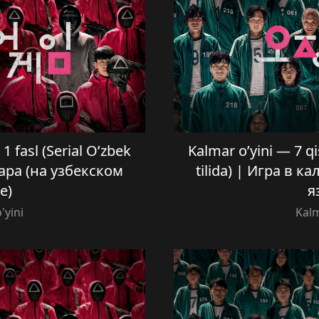
1 fasl (Serial O’zbek
Kalmar o’yini — 7 qi
мара (на узбекском
tilida) | Игра в 
е)
я
'yini
Kalm