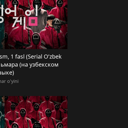
sm, 1 fasl (Serial O’zbek
кальмара (на узбекском
зыке)
ar o'yini