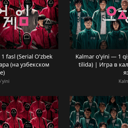
1 fasl (Serial O’zbek
Kalmar o’yini — 1 qi
мара (на узбекском
tilida) | Игра в 
е)
я
'yini
Kalm