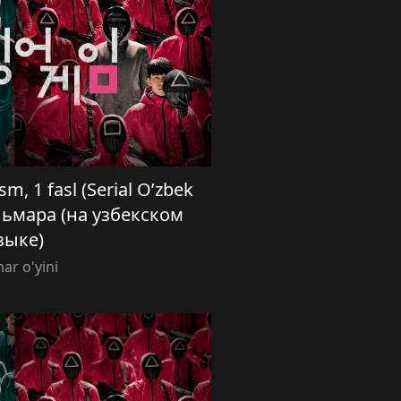
sm, 1 fasl (Serial O’zbek
кальмара (на узбекском
зыке)
ar o'yini