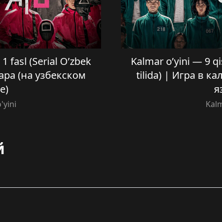
1 fasl (Serial O’zbek
Kalmar o’yini — 9 qi
мара (на узбекском
tilida) | Игра в 
е)
я
'yini
Kalm
й