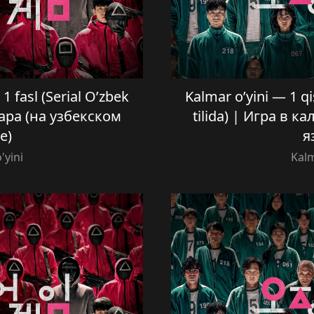
1 fasl (Serial O’zbek
Kalmar o’yini — 1 qi
мара (на узбекском
tilida) | Игра в 
е)
я
'yini
Kalm