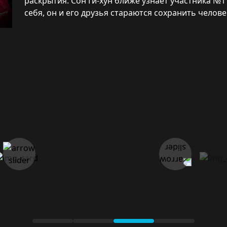
раскрытия. Сон Ги-хун ближе узнает участника №1 
себя, он и его друзья стараются сохранить челов