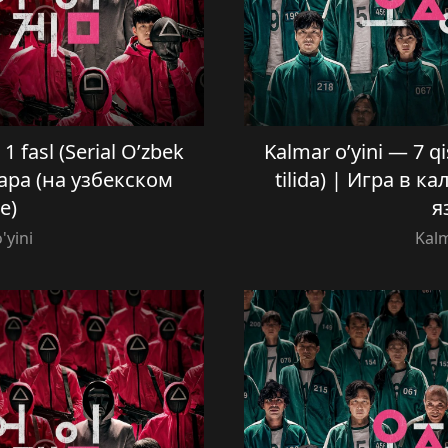
1 fasl (Serial O’zbek
Kalmar o’yini — 7 qi
мара (на узбекском
tilida) | Игра в 
е)
я
'yini
Kalm