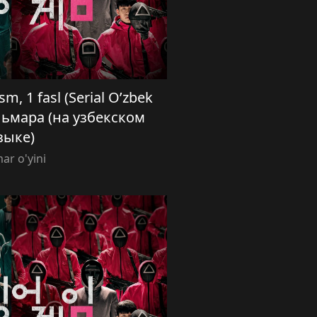
sm, 1 fasl (Serial O’zbek
кальмара (на узбекском
зыке)
ar o'yini