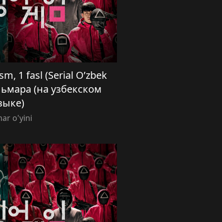
sm, 1 fasl (Serial O’zbek
кальмара (на узбекском
зыке)
ar o'yini