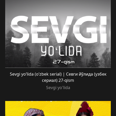
Sevgi yo’lida (o’zbek serial) | Севги йўлида (узбек
сериал) 27-qism
Sevgi yo'lida