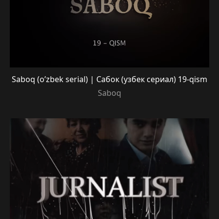
Saboq (o’zbek serial) | Сабок (узбек сериал) 19-qism
Saboq