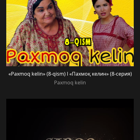
«Paxmoq kelin» (8-qism) l «Пахмоқ келин» (8-серия)
Paxmoq kelin