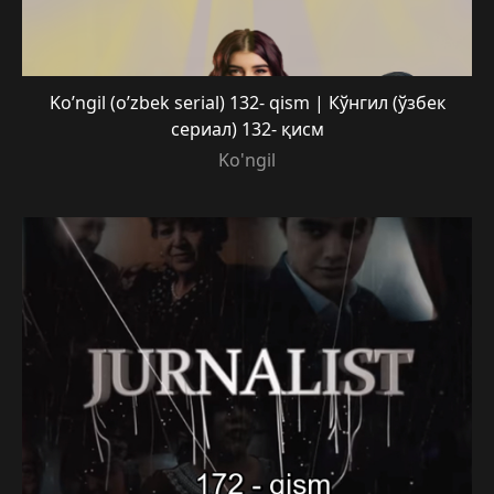
Ko’ngil (o’zbek serial) 132- qism | Кўнгил (ўзбек
сериал) 132- қисм
Ko'ngil