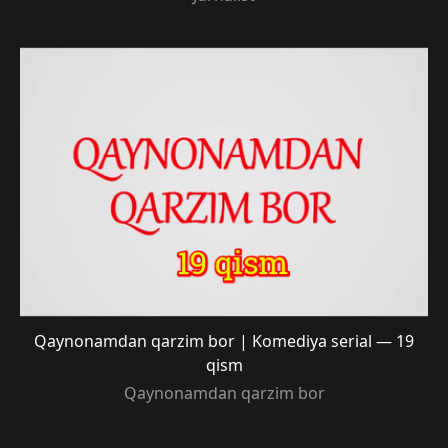
Qaynonamdan qarzim bor | Komediya serial — 19
qism
Qaynonamdan qarzim bor