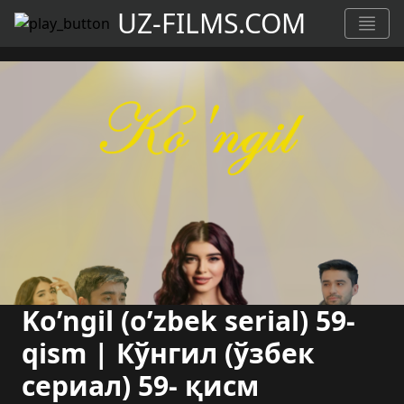
UZ-FILMS.COM
Ko’ngil (o’zbek serial) 59-
qism | Кўнгил (ўзбек
сериал) 59- қисм