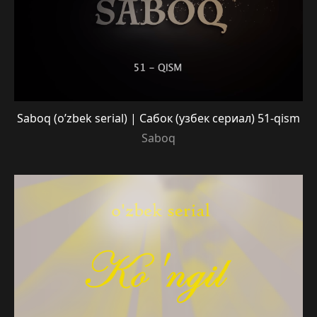
Saboq (o’zbek serial) | Сабок (узбек сериал) 51-qism
Saboq