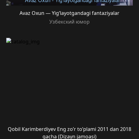
Avaz Oxun — Yig’layotgandagi fantaziyalar
Узбекский юмор
Qobil Karimberdiyev Eng zo’r to’plami 2011 dan 2018
gacha (Dizayn jamoasi)