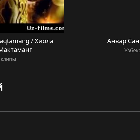
aqtamang / Хиола
Анвар Сан
Мактаманг
Узбек
 клипы
й