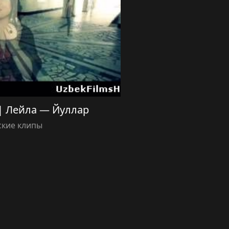
r | Лейла — Йуллар
ские клипы