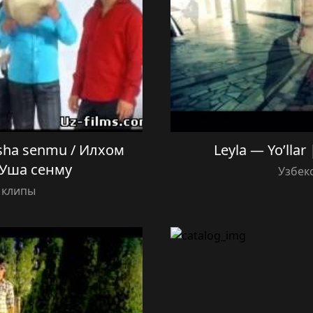
sha senmu / Илхом
Leyla — Yo’lla
Уша сенму
Узбек
 клипы