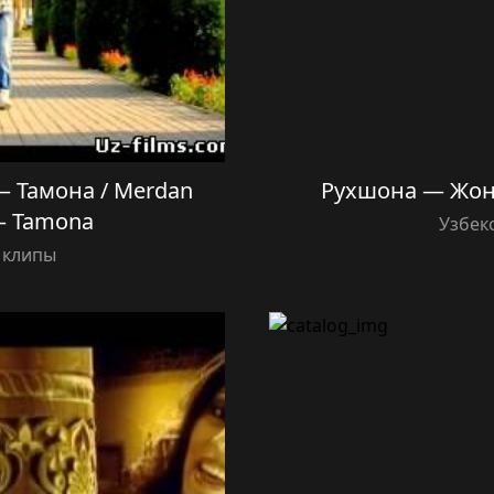
 Тамона / Merdan
Рухшона — Жони
— Tamona
Узбек
 клипы