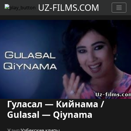
UZ-FILMS.COM
Гуласал — Кийнама /
Gulasal — Qiynama
Жанр:
Узбекские клипы