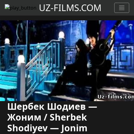
UZ-FILMS.COM
Шербек Шодиев —
Жоним / Sherbek
Shodiyev — Jonim