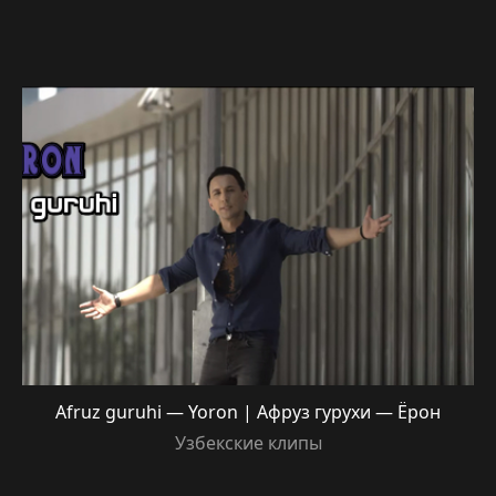
Afruz guruhi — Yoron | Афруз гурухи — Ёрон
Узбекские клипы