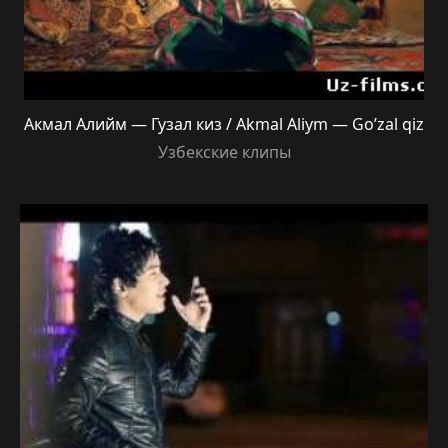
Акмал Алийм — Гузал киз / Akmal Aliym — Go’zal qiz
Узбекские клипы