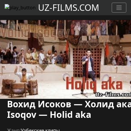
UZ-FILMS.COM
Вохид Исоков — Холид ака
Isoqov — Holid aka
Жанр:
Узбекские клипы