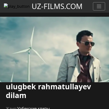
UZ-FILMS.COM
ulugbek rahmatullayev
dilam
Жанр:
Узбекские клипы