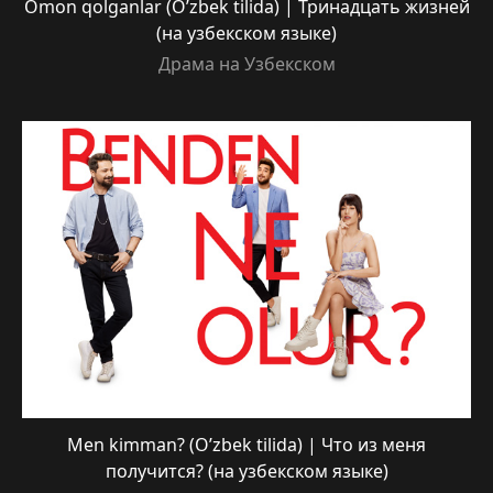
Omon qolganlar (O’zbek tilida) | Тринадцать жизней
(на узбекском языке)
Драма на Узбекском
Men kimman? (O’zbek tilida) | Что из меня
получится? (на узбекском языке)