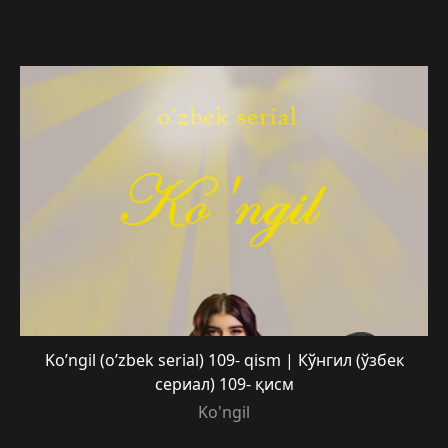
Ko’ngil (o’zbek serial) 109- qism | Кўнгил (ўзбек
сериал) 109- қисм
Ko'ngil