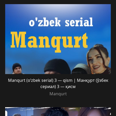
Manqurt (o’zbek serial) 3 — qism | Манқурт (ўзбек
сериал) 3 — қисм
Manqurt