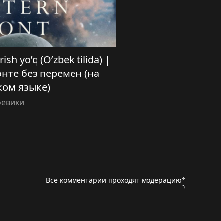
ish yo’q (O’zbek tilida) |
нте без перемен (на
ком языке)
оевики
Все комментарии проходят модерацию*