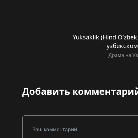
Yuksaklik (Hind O’zbek 
узбекском
Драма на У
Добавить комментари