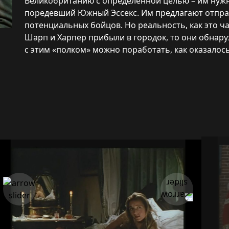
Великобританию с определенной целью – им нуж
поредевший Южный Эссекс. Им предлагают отправ
потенциальных бойцов. Но реальность, как это ча
Шарп и Харпер прибыли в городок, то они обнару
с этим «полком» можно поработать, как оказалось