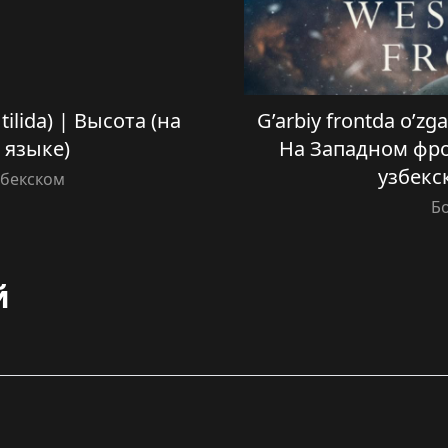
tilida) | Высота (на
G’arbiy frontda o’zgar
 языке)
На Западном фро
узбекс
збекском
Б
й