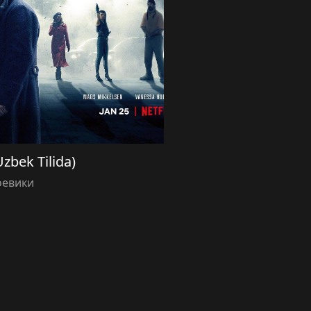
Uzbek Tilida)
оевики