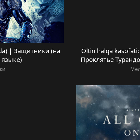
ida) | Защитники (на
Oltin halqa kasofati:
 языке)
Проклятье Турандо
ки
Ме