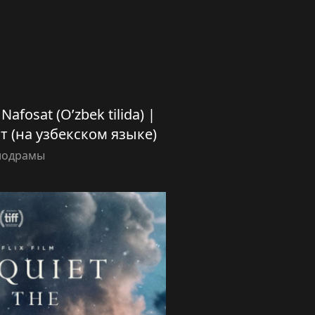
 Nafosat (O’zbek tilida) |
т (на узбекском языке)
лодрамы