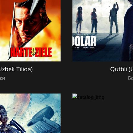
Uzbek Tilida)
Qutbli (
ки
Б