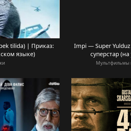
bek tilida) | Приказ:
Impi — Super Yulduz 
кском языке)
суперстар (на
ки
Мультфильмы н