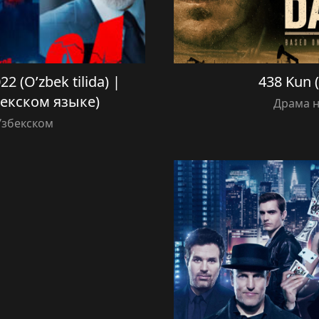
22 (O’zbek tilida) |
438 Kun (
бекском языке)
Драма н
Узбекском