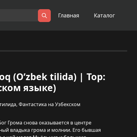
Главная
Каталог
Поиск
 (O’zbek tilida) | Тор:
ском языке)
 тилида
,
Фантастика на Узбекском
Бог Грома снова оказывается в центре
нный владыка грома и молнии. Его бывшая