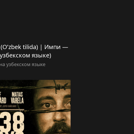
(O’zbek tilida) | Импи —
 узбекском языке)
а узбекском языке