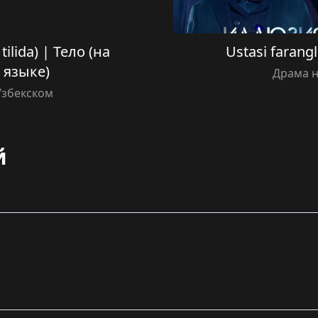
ilida) | Тело (на
Ustasi farangl
 языке)
Драма н
Узбекском
й