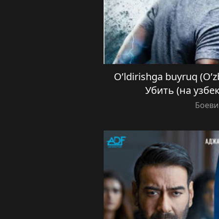
O’ldirishga buyruq (O’z
Убить (на узбе
Боеви