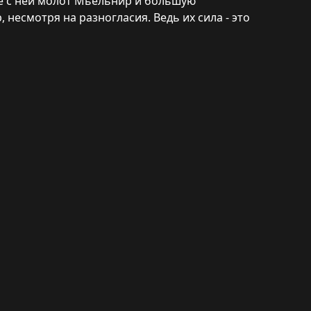
те с ней молот Мьёльнир и большую
 несмотря на разногласия. Ведь их сила - это