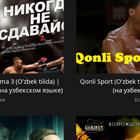
a 3 (O’zbek tilida) |
Qonli Sport (O’zbek 
(на узбекском языке)
(на узбе
ки
Б