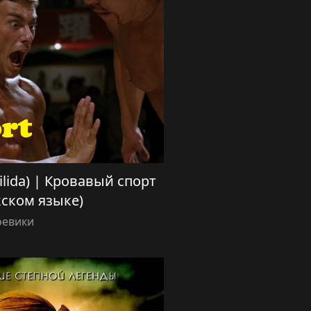
tilida) | Кровавый спорт
кском языке)
оевики