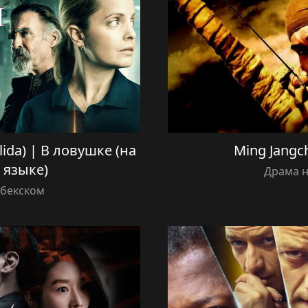
ilida) | В ловушке (на
Ming Jangch
 языке)
Драма н
збекском