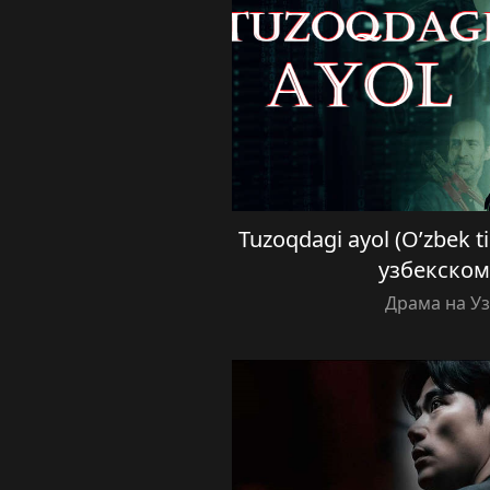
Tuzoqdagi ayol (O’zbek t
узбекском
Драма на У