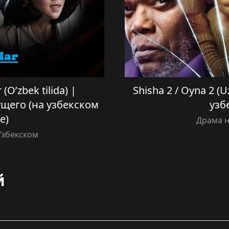
 (O’zbek tilida) |
Shisha 2 / Oyna 2 (U
щего (на узбекском
узб
е)
Драма н
Узбекском
й