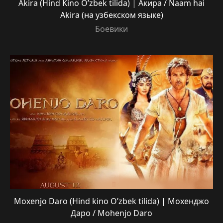
Akira (Hind Kino O’zbek tilida) | Акира / Naam hai
Akira (на узбекском языке)
Боевики
Moxenjo Daro (Hind kino O’zbek tilida) | Мохенджо
Даро / Mohenjo Daro