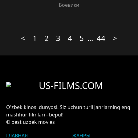
Боевики
<
1
2
3
4
5
...
44
>
US-FILMS.COM
O'zbek kinosi dunyosi. Siz uchun turli janrlarning eng
mashhur filmlari - bepul!
© best uzbek movies
ГЛАВНАЯ
ЖАНРЫ